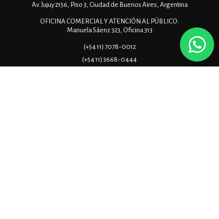
Av. Jujuy 2156, Piso 3, Ciudad de Buenos Aires, Argentina
OFICINA COMERCIAL Y ATENCIÓN AL PÚBLICO:
Manuela Sáenz 323, Oficina 313
(+54 11) 7078-0012
(+54 11) 3668-0444
info@pueblainmobiliaria.com.ar
ES
EN
Copyright © 2026 Puebla Inmobiliaria