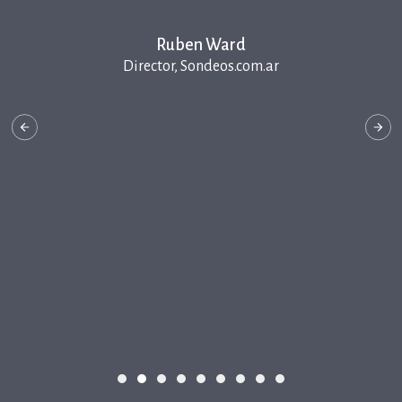
Ruben Ward
Director, Sondeos.com.ar
Previous
N