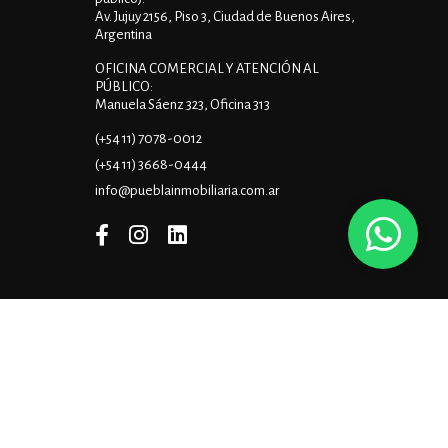
Av. Jujuy 2156, Piso 3, Ciudad de Buenos Aires,
Argentina
OFICINA COMERCIAL Y ATENCIÓN AL
PÚBLICO:
Manuela Sáenz 323, Oficina 313
(+54 11) 7078-0012
(+54 11) 3668-0444
info@pueblainmobiliaria.com.ar