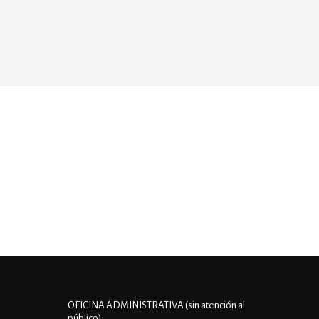
OFICINA ADMINISTRATIVA (sin atención al
público):