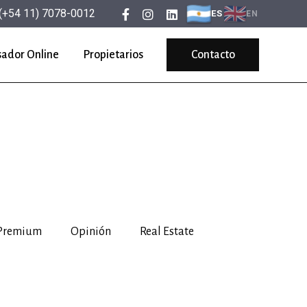
(+54 11) 7078-0012
ES
EN
sador Online
Propietarios
Contacto
 Premium
Opinión
Real Estate