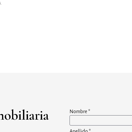
.
obiliaria
Nombre
*
Apellido
*