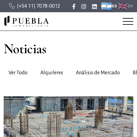
(+54 11) 7078-0012
ES
EN
Noticias
Ver Todo
Alquileres
Análisis de Mercado
B