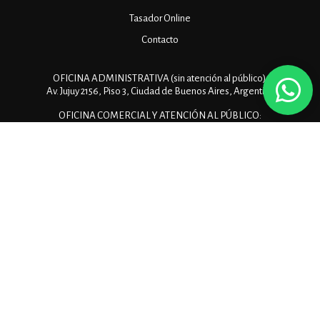
Tasador Online
Contacto
OFICINA ADMINISTRATIVA (sin atención al público):
Av. Jujuy 2156, Piso 3, Ciudad de Buenos Aires, Argentina
OFICINA COMERCIAL Y ATENCIÓN AL PÚBLICO:
Manuela Sáenz 323, Oficina 313
(+54 11) 7078-0012
(+54 11) 3668-0444
info@pueblainmobiliaria.com.ar
ES
EN
Copyright © 2026 Puebla Inmobiliaria