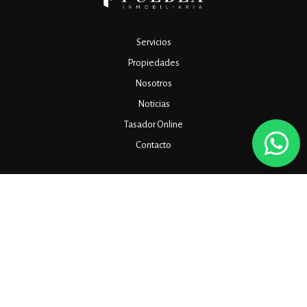
Servicios
Propiedades
Nosotros
Noticias
Tasador Online
Contacto
OFICINA ADMINISTRATIVA (sin atención al público):
Av. Jujuy 2156, Piso 3, Ciudad de Buenos Aires, Argentina
OFICINA COMERCIAL Y ATENCIÓN AL PÚBLICO:
Manuela Sáenz 323, Oficina 313
(+54 11) 7078-0012
(+54 11) 3668-0444
info@pueblainmobiliaria.com.ar