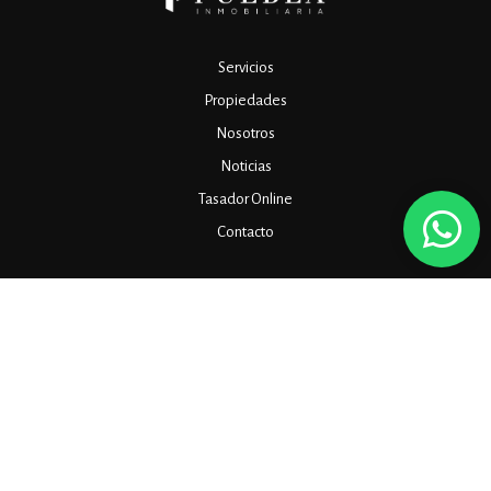
Servicios
Propiedades
Nosotros
Noticias
Tasador Online
Contacto
OFICINA ADMINISTRATIVA (sin atención al público):
Av. Jujuy 2156, Piso 3, Ciudad de Buenos Aires, Argentina
OFICINA COMERCIAL Y ATENCIÓN AL PÚBLICO:
Manuela Sáenz 323, Oficina 313
(+54 11) 7078-0012
(+54 11) 3668-0444
info@pueblainmobiliaria.com.ar