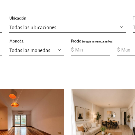
Ubicación
T
Moneda
Precio
(elegir moneda antes)