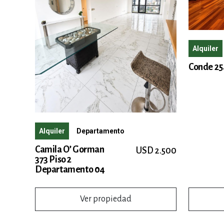
Alquiler
Conde 25
Alquiler
Departamento
Camila O’ Gorman
USD 2.500
373 Piso 2
Departamento 04
Ver propiedad