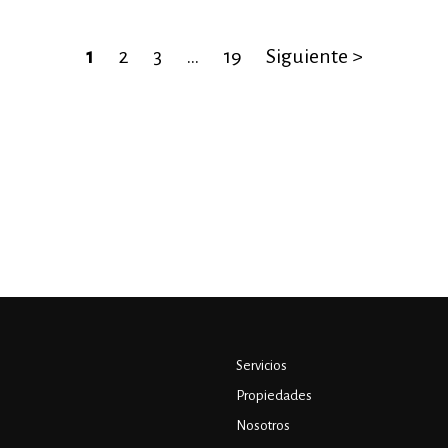
1
2
3
…
19
Siguiente >
Servicios
Propiedades
Nosotros