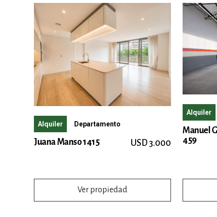
Alquiler
Alquiler
Departamento
Manuel G
459
Juana Manso 1415
USD 3.000
Ver propiedad