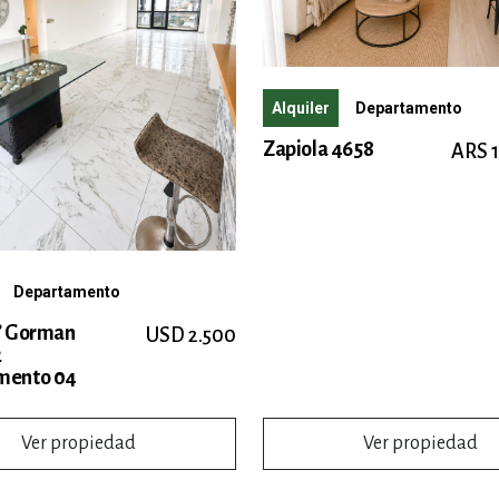
Alquiler
Departamento
Zapiola 4658
ARS 
Departamento
’ Gorman
USD 2.500
2
mento 04
Ver propiedad
Ver propiedad