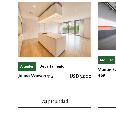
Alquiler
Alquiler
Departamento
Manuel G
459
Juana Manso 1415
USD 3.000
Ver propiedad