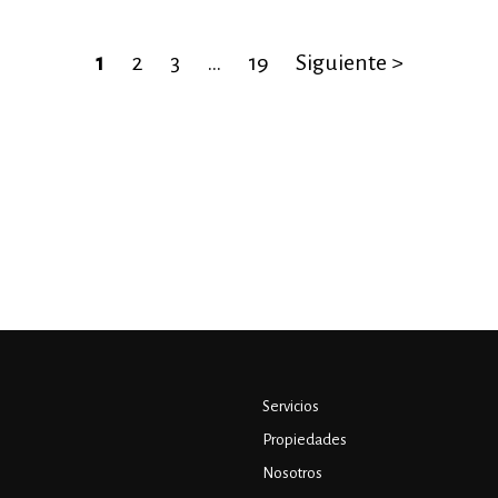
1
2
3
…
19
Siguiente >
Servicios
Propiedades
Nosotros