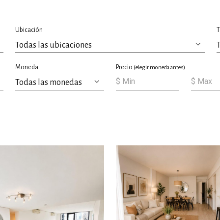
Ubicación
T
Moneda
Precio
(elegir moneda antes)