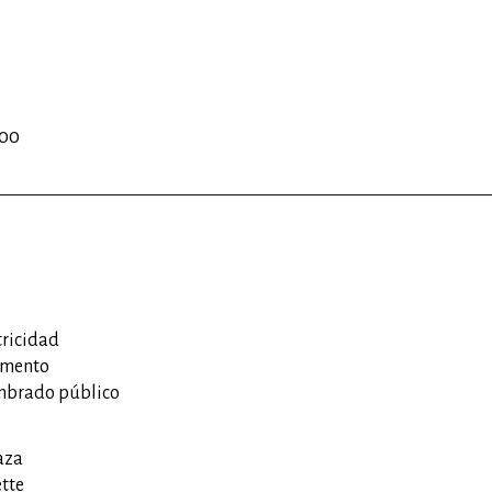
700
tricidad
imento
mbrado público
aza
ette