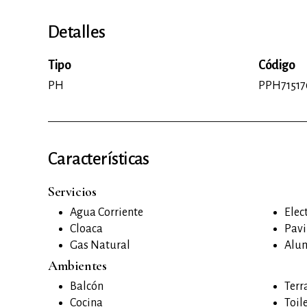
Detalles
Tipo
Código
PH
PPH7151
Características
Servicios
Agua Corriente
Elec
Cloaca
Pav
Gas Natural
Alu
Ambientes
Balcón
Terr
Cocina
Toil