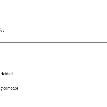
833
tricidad
ng comedor