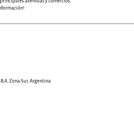
 principales avenidas y comercios.
información!
.B.A. Zona Sur
,
Argentina