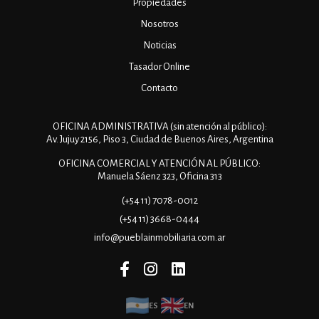
Propiedades
Nosotros
Noticias
Tasador Online
Contacto
OFICINA ADMINISTRATIVA (sin atención al público):
Av. Jujuy 2156, Piso 3, Ciudad de Buenos Aires, Argentina
OFICINA COMERCIAL Y ATENCIÓN AL PÚBLICO:
Manuela Sáenz 323, Oficina 313
(+54 11) 7078-0012
(+54 11) 3668-0444
info@pueblainmobiliaria.com.ar
ES
EN